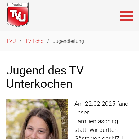
Navigation
TVU
TV Echo
Jugendleitung
überspringen
Jugend des TV
Unterkochen
Am 22.02.2025 fand
unser
Familienfasching
statt. Wir durften
Gäste von der NZU,