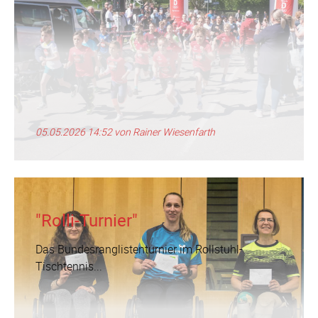
05.05.2026 14:52
von Rainer Wiesenfarth
"Rolli-Turnier"
Das Bundesranglistenturnier im Rollstuhl-
Tischtennis...