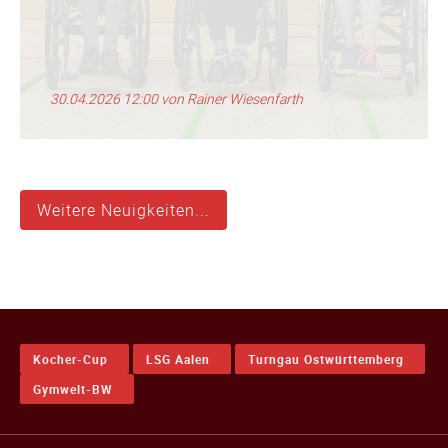
30.04.2026 12:00
von Rainer Wiesenfarth
Weitere Neuigkeiten...
Kocher-Cup
LSG Aalen
Turngau Ostwürttemberg
Gymwelt-BW