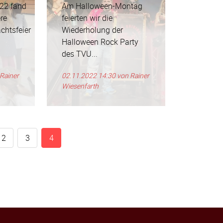
22 fand
Am Halloween-Montag
re
feierten wir die
chtsfeier
Wiederholung der
Halloween Rock Party
des TVU...
Rainer
02.11.2022 14:30
von Rainer
Wiesenfarth
2
3
4