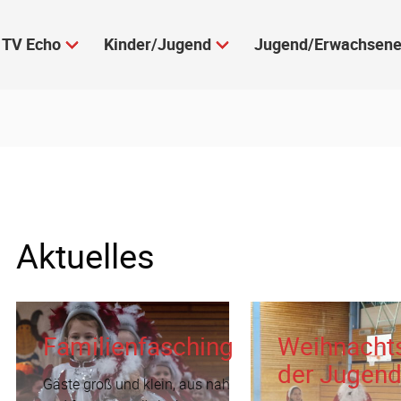
TV Echo
Kinder/Jugend
Jugend/Erwachsen
Aktuelles
Familienfasching
Weihnachts
der Jugen
Gäste groß und klein, aus nah