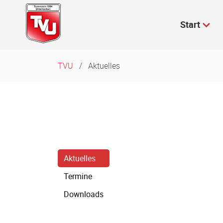
Navigation
überspringen
Start
TVU
Aktuelles
Navigation
Aktuelles
überspringen
Termine
Downloads