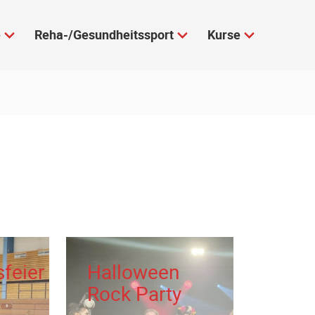
e
Reha-/Gesundheitssport
Kurse
feier
Halloween
d
Rock Party