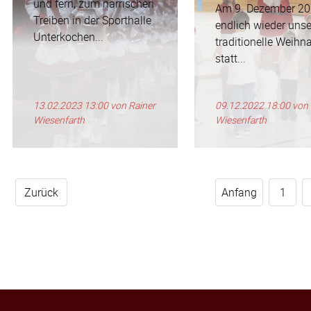
und fern, zum närrischen
Am 9. Dezember 20
Treiben in der Sporthalle
endlich wieder unse
Unterkochen...
traditionelle Weihna
statt...
13.02.2023 13:00
von Rainer
09.12.2022 18:00
von 
Wiesenfarth
Wiesenfarth
Zurück
Anfang
1